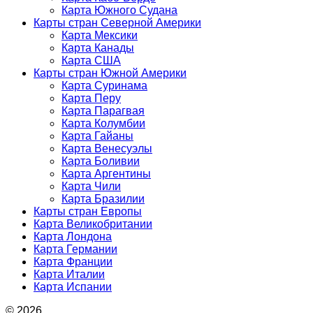
Карта Южного Судана
Карты стран Северной Америки
Карта Мексики
Карта Канады
Карта США
Карты стран Южной Америки
Карта Суринама
Карта Перу
Карта Парагвая
Карта Колумбии
Карта Гайаны
Карта Венесуэлы
Карта Боливии
Карта Аргентины
Карта Чили
Карта Бразилии
Карты стран Европы
Карта Великобритании
Карта Лондона
Карта Германии
Карта Франции
Карта Италии
Карта Испании
© 2026