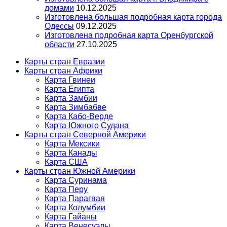
домами
10.12.2025
Изготовлена большая подробная карта города
Одессы
09.12.2025
Изготовлена подробная карта Оренбургской
области
27.10.2025
Карты стран Евразии
Карты стран Африки
Карта Гвинеи
Карта Египта
Карта Замбии
Карта Зимбабве
Карта Кабо-Верде
Карта Южного Судана
Карты стран Северной Америки
Карта Мексики
Карта Канады
Карта США
Карты стран Южной Америки
Карта Суринама
Карта Перу
Карта Парагвая
Карта Колумбии
Карта Гайаны
Карта Венесуэлы