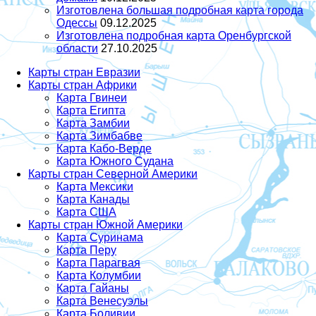
Изготовлена большая подробная карта города
Одессы
09.12.2025
Изготовлена подробная карта Оренбургской
области
27.10.2025
Карты стран Евразии
Карты стран Африки
Карта Гвинеи
Карта Египта
Карта Замбии
Карта Зимбабве
Карта Кабо-Верде
Карта Южного Судана
Карты стран Северной Америки
Карта Мексики
Карта Канады
Карта США
Карты стран Южной Америки
Карта Суринама
Карта Перу
Карта Парагвая
Карта Колумбии
Карта Гайаны
Карта Венесуэлы
Карта Боливии