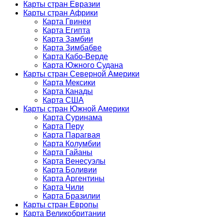
Карты стран Евразии
Карты стран Африки
Карта Гвинеи
Карта Египта
Карта Замбии
Карта Зимбабве
Карта Кабо-Верде
Карта Южного Судана
Карты стран Северной Америки
Карта Мексики
Карта Канады
Карта США
Карты стран Южной Америки
Карта Суринама
Карта Перу
Карта Парагвая
Карта Колумбии
Карта Гайаны
Карта Венесуэлы
Карта Боливии
Карта Аргентины
Карта Чили
Карта Бразилии
Карты стран Европы
Карта Великобритании